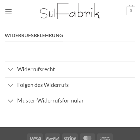
Zum
0
Inhalt
springen
WIDERRUFSBELEHRUNG
Widerrufsrecht
Folgen des Widerrufs
Muster-Widerrufsformular
Visa
PayPal
Stripe
MasterCard
Cash