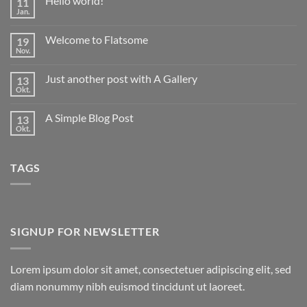
Hello world!
11
Jan.
Keine
Kommentare
zu
Welcome to Flatsome
19
Hello
world!
Nov.
Keine
Kommentare
zu
Just another post with A Gallery
13
Welcome
to
Okt.
Keine
Flatsome
Kommentare
zu
A Simple Blog Post
13
Just
another
Okt.
Keine
post
Kommentare
with
zu
A
A
Gallery
TAGS
Simple
Blog
Post
SIGNUP FOR NEWSLETTER
Lorem ipsum dolor sit amet, consectetuer adipiscing elit, sed
diam nonummy nibh euismod tincidunt ut laoreet.