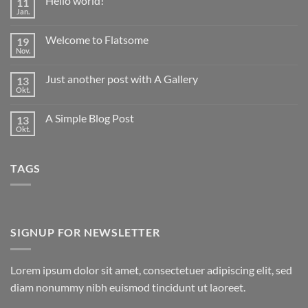
Hello world!
11
Jan.
Keine
Kommentare
zu
Welcome to Flatsome
19
Hello
world!
Nov.
Keine
Kommentare
zu
Just another post with A Gallery
13
Welcome
to
Okt.
Keine
Flatsome
Kommentare
zu
A Simple Blog Post
13
Just
another
Okt.
Keine
post
Kommentare
with
zu
A
A
Gallery
TAGS
Simple
Blog
Post
SIGNUP FOR NEWSLETTER
Lorem ipsum dolor sit amet, consectetuer adipiscing elit, sed
diam nonummy nibh euismod tincidunt ut laoreet.