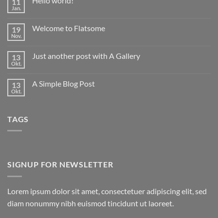
Hello world!
11
Jan.
Keine
Kommentare
zu
Welcome to Flatsome
19
Hello
world!
Nov.
Keine
Kommentare
zu
Just another post with A Gallery
13
Welcome
to
Okt.
Keine
Flatsome
Kommentare
zu
A Simple Blog Post
13
Just
another
Okt.
Keine
post
Kommentare
with
zu
A
A
Gallery
TAGS
Simple
Blog
Post
SIGNUP FOR NEWSLETTER
Lorem ipsum dolor sit amet, consectetuer adipiscing elit, sed
diam nonummy nibh euismod tincidunt ut laoreet.