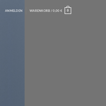
0
ANMELDEN
WARENKORB /
0,00
€