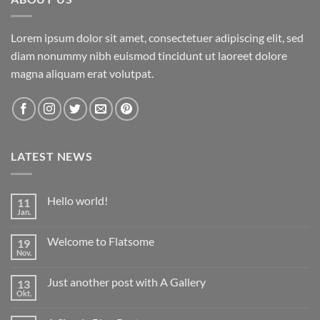
Lorem ipsum dolor sit amet, consectetuer adipiscing elit, sed
diam nonummy nibh euismod tincidunt ut laoreet dolore
magna aliquam erat volutpat.
LATEST NEWS
Hello world!
11
Jan.
Keine
Kommentare
zu
Welcome to Flatsome
19
Hello
world!
Nov.
Keine
Kommentare
zu
Just another post with A Gallery
13
Welcome
to
Okt.
Keine
Flatsome
Kommentare
zu