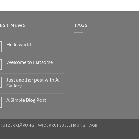
TEST NEWS
TAGS
Hello world!
Keine
Kommentare
zu
Welcome to Flatsome
Hello
world!
Keine
Kommentare
zu
Just another post with A
Welcome
to
Gallery
Flatsome
Keine
Kommentare
A Simple Blog Post
zu
Just
Keine
another
Kommentare
post
zu
with
A
A
Simple
Gallery
CHUTZERKLÄRUNG
WIDERRUFSBELEHRUNG
AGB
Blog
Post