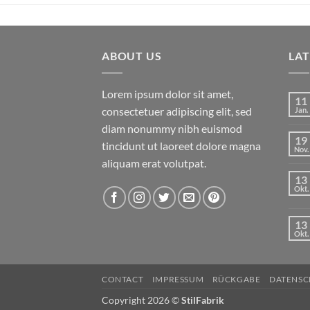
ABOUT US
LA
Lorem ipsum dolor sit amet,
11
consectetuer adipiscing elit, sed
Jan.
diam nonummy nibh euismod
19
tincidunt ut laoreet dolore magna
Nov.
aliquam erat volutpat.
13
Okt.
13
Okt.
CONTACT
IMPRESSUM
RÜCKGABE
DATENS
Copyright 2026 ©
StilFabrik