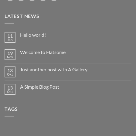
LATEST NEWS
Hello world!
11
Jan.
Keine
Kommentare
zu
Welcome to Flatsome
19
Hello
world!
Nov.
Keine
Kommentare
zu
Just another post with A Gallery
13
Welcome
to
Okt.
Keine
Flatsome
Kommentare
zu
A Simple Blog Post
13
Just
another
Okt.
Keine
post
Kommentare
with
zu
A
A
Gallery
TAGS
Simple
Blog
Post