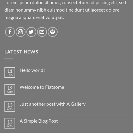
Lorem ipsum dolor sit amet, consectetuer adipiscing elit, sed
diam nonummy nibh euismod tincidunt ut laoreet dolore
magna aliquam erat volutpat.
LATEST NEWS
Hello world!
11
Jan.
Keine
Kommentare
zu
Welcome to Flatsome
19
Hello
world!
Nov.
Keine
Kommentare
zu
Just another post with A Gallery
13
Welcome
to
Okt.
Keine
Flatsome
Kommentare
zu
A Simple Blog Post
13
Just
another
Okt.
Keine
post
Kommentare
with