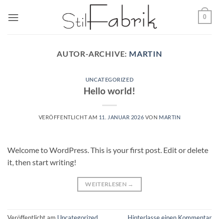
Zum
0
Inhalt
springen
AUTOR-ARCHIVE:
MARTIN
UNCATEGORIZED
Hello world!
VERÖFFENTLICHT AM
11. JANUAR 2026
VON
MARTIN
Welcome to WordPress. This is your first post. Edit or delete
it, then start writing!
WEITERLESEN
→
Veröffentlicht am
Uncategorized
Hinterlasse einen Kommentar