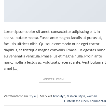
Lorem ipsum dolor sit amet, consectetur adipiscing elit. In
sed vulputate massa. Fusce ante magna, iaculis ut purus ut,
facilisis ultrices nibh. Quisque commodo nunc eget tortor
dapibus, et tristique magna convallis. Phasellus egestas nunc
eu venenatis vehicula. Phasellus et magna nulla. Proin ante
nunc, mollis a lectus ac, volutpat placerat ante. Vestibulum sit
amet […]
WEITERLESEN
→
Veröffentlicht am
Style
|
Markiert
brooklyn
,
fashion
,
style
,
women
Hinterlasse einen Kommentar