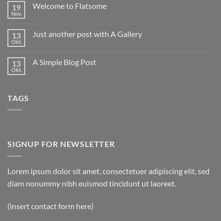
zu
Welcome to Flatsome
19
Hello
world!
Nov.
Keine
Kommentare
zu
Just another post with A Gallery
13
Welcome
to
Okt.
Keine
Flatsome
Kommentare
zu
A Simple Blog Post
13
Just
another
Okt.
Keine
post
Kommentare
with
zu
A
A
Gallery
TAGS
Simple
Blog
Post
SIGNUP FOR NEWSLETTER
Lorem ipsum dolor sit amet, consectetuer adipiscing elit, sed
diam nonummy nibh euismod tincidunt ut laoreet.
(insert contact form here)