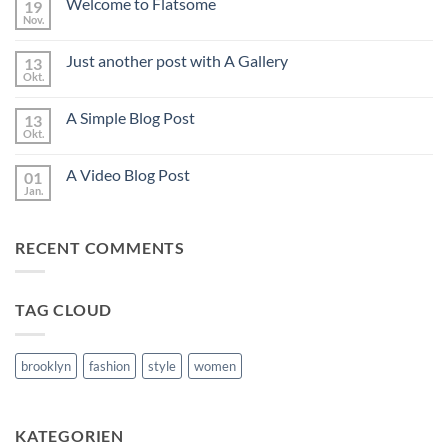
Welcome to Flatsome
19
Hello
world!
Nov.
Keine
Kommentare
zu
Just another post with A Gallery
13
Welcome
to
Okt.
Keine
Flatsome
Kommentare
zu
A Simple Blog Post
13
Just
another
Okt.
Keine
post
Kommentare
with
zu
A
A Video Blog Post
01
A
Gallery
Simple
Jan.
Keine
Blog
Kommentare
Post
zu
A
RECENT COMMENTS
Video
Blog
Post
TAG CLOUD
brooklyn
fashion
style
women
KATEGORIEN