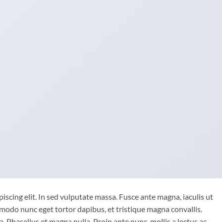
iscing elit. In sed vulputate massa. Fusce ante magna, iaculis ut
mmodo nunc eget tortor dapibus, et tristique magna convallis.
 Phasellus et magna nulla. Proin ante nunc, mollis a lectus ac,