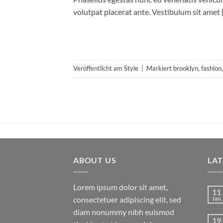
volutpat placerat ante. Vestibulum sit amet 
Veröffentlicht am
Style
|
Markiert
brooklyn
,
fashion
ABOUT US
LA
Lorem ipsum dolor sit amet,
11
consectetuer adipiscing elit, sed
Jan.
diam nonummy nibh euismod
19