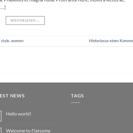
[…]
WEITERLESEN
→
,
style
,
women
Hinterlasse einen Komme
TEST NEWS
TAGS
Hello world!
Keine
Kommentare
zu
Welcome to Flatsome
Hello