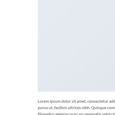
Lorem ipsum dolor sit amet, consectetur adip
purus ut, facilisis ultrices nibh. Quisque co
Phasellus egestas nunc eu venenatis vehicula.