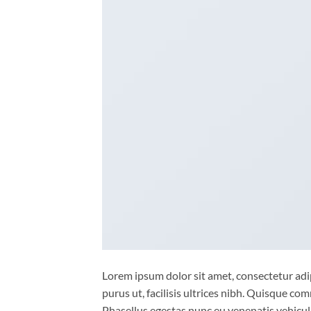
Lorem ipsum dolor sit amet, consectetur adip
purus ut, facilisis ultrices nibh. Quisque co
Phasellus egestas nunc eu venenatis vehicula.