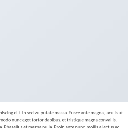
iscing elit. In sed vulputate massa. Fusce ante magna, iaculis ut
mmodo nunc eget tortor dapibus, et tristique magna convallis.
 Phasellus et magna nulla. Proin ante nunc, mollis a lectus ac,