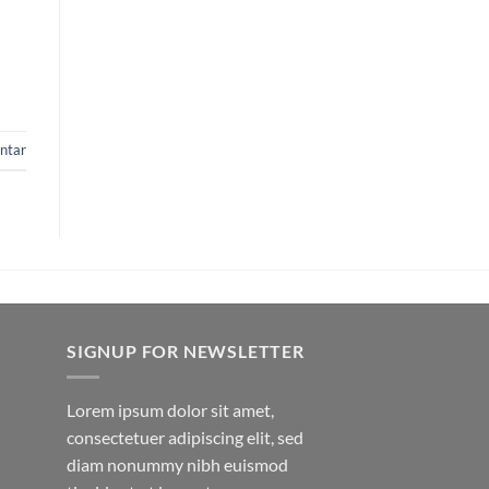
ntar
SIGNUP FOR NEWSLETTER
Lorem ipsum dolor sit amet,
consectetuer adipiscing elit, sed
diam nonummy nibh euismod