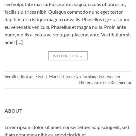
sed vulputate massa. Fusce ante magna, iaculis ut purus ut,
facilisis ultrices nibh. Quisque commodo nunc eget tortor
dapibus, et tristique magna convallis. Phasellus egestas nunc
eu venenatis vehicula. Phasellus et magna nulla. Proin ante
nunc, mollis a lectus ac, volutpat placerat ante. Vestibulum sit
amet […]
WEITERLESEN
→
Veröffentlicht am
Style
|
Markiert
brooklyn
,
fashion
,
style
,
women
Hinterlasse einen Kommentar
ABOUT
Lorem ipsum dolor sit amet, consectetuer adipiscing elit, sed
diam nonummy nibh euismod tincidunt.