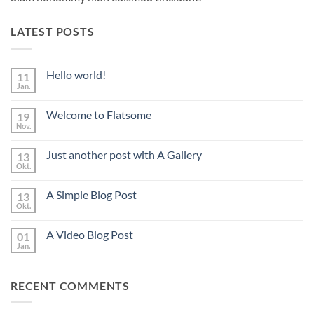
LATEST POSTS
Hello world!
11
Jan.
Keine
Kommentare
zu
Welcome to Flatsome
19
Hello
world!
Nov.
Keine
Kommentare
zu
Just another post with A Gallery
13
Welcome
to
Okt.
Keine
Flatsome
Kommentare
zu
A Simple Blog Post
13
Just
another
Okt.
Keine
post
Kommentare
with
zu
A
A Video Blog Post
01
A
Gallery
Simple
Jan.
Keine
Blog
Kommentare
Post
zu
A
RECENT COMMENTS
Video
Blog
Post