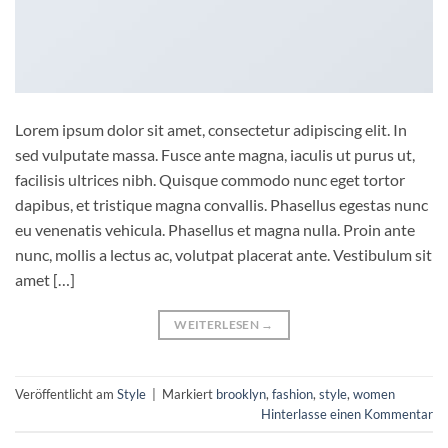
Lorem ipsum dolor sit amet, consectetur adipiscing elit. In
sed vulputate massa. Fusce ante magna, iaculis ut purus ut,
facilisis ultrices nibh. Quisque commodo nunc eget tortor
dapibus, et tristique magna convallis. Phasellus egestas nunc
eu venenatis vehicula. Phasellus et magna nulla. Proin ante
nunc, mollis a lectus ac, volutpat placerat ante. Vestibulum sit
amet […]
WEITERLESEN
→
Veröffentlicht am
Style
|
Markiert
brooklyn
,
fashion
,
style
,
women
Hinterlasse einen Kommentar