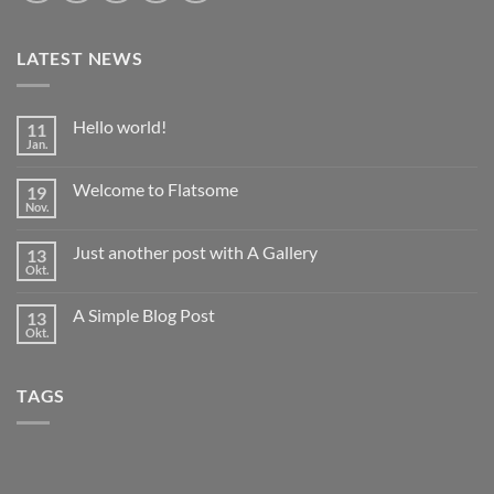
LATEST NEWS
Hello world!
11
Jan.
Keine
Kommentare
zu
Welcome to Flatsome
19
Hello
world!
Nov.
Keine
Kommentare
zu
Just another post with A Gallery
13
Welcome
to
Okt.
Keine
Flatsome
Kommentare
zu
A Simple Blog Post
13
Just
another
Okt.
Keine
post
Kommentare
with
zu
A
A
Gallery
TAGS
Simple
Blog
Post