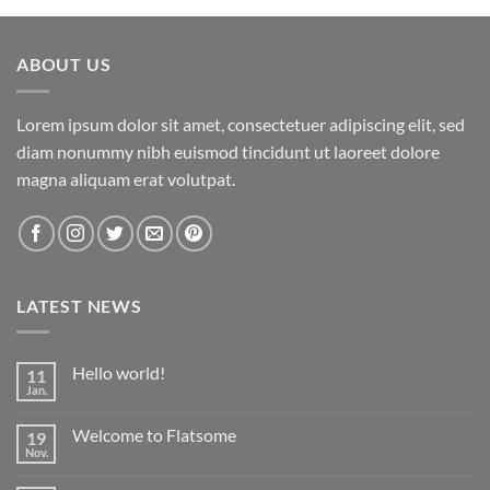
ABOUT US
Lorem ipsum dolor sit amet, consectetuer adipiscing elit, sed
diam nonummy nibh euismod tincidunt ut laoreet dolore
magna aliquam erat volutpat.
LATEST NEWS
Hello world!
11
Jan.
Keine
Kommentare
zu
Welcome to Flatsome
19
Hello
world!
Nov.
Keine
Kommentare
zu