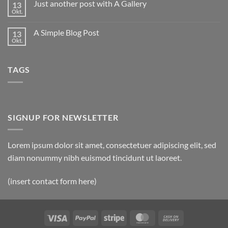
Just another post with A Gallery
13
Welcome
to
Okt.
Keine
Flatsome
Kommentare
zu
A Simple Blog Post
13
Just
another
Okt.
Keine
post
Kommentare
with
zu
A
A
Gallery
TAGS
Simple
Blog
Post
SIGNUP FOR NEWSLETTER
Lorem ipsum dolor sit amet, consectetuer adipiscing elit, sed
diam nonummy nibh euismod tincidunt ut laoreet.
(insert contact form here)
Visa
PayPal
Stripe
MasterCard
Cash