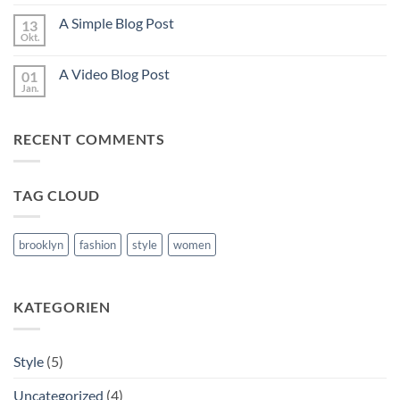
Kommentare
zu
A Simple Blog Post
13
Just
another
Okt.
Keine
post
Kommentare
with
zu
A
A Video Blog Post
01
A
Gallery
Simple
Jan.
Keine
Blog
Kommentare
Post
zu
A
RECENT COMMENTS
Video
Blog
Post
TAG CLOUD
brooklyn
fashion
style
women
KATEGORIEN
Style
(5)
Uncategorized
(4)