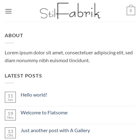
Zum
0
Inhalt
springen
ABOUT
Lorem ipsum dolor sit amet, consectetuer adipiscing elit, sed
diam nonummy nibh euismod tincidunt.
LATEST POSTS
Hello world!
11
Jan.
Keine
Kommentare
zu
Welcome to Flatsome
19
Hello
world!
Nov.
Keine
Kommentare
zu
Just another post with A Gallery
13
Welcome
to
Okt.
Keine
Flatsome