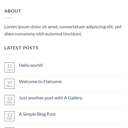
ABOUT
Lorem ipsum dolor sit amet, consectetuer adipiscing elit, sed
diam nonummy nibh euismod tincidunt.
LATEST POSTS
Hello world!
11
Jan.
Keine
Kommentare
zu
Welcome to Flatsome
19
Hello
world!
Nov.
Keine
Kommentare
zu
Just another post with A Gallery
13
Welcome
to
Okt.
Keine
Flatsome
Kommentare
zu
A Simple Blog Post
13
Just
another
Okt.
Keine
post
Kommentare
with
zu