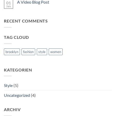
A
A Video Blog Post
01
A
Gallery
Simple
Jan.
Keine
Blog
Kommentare
Post
zu
A
RECENT COMMENTS
Video
Blog
Post
TAG CLOUD
brooklyn
fashion
style
women
KATEGORIEN
Style
(5)
Uncategorized
(4)
ARCHIV