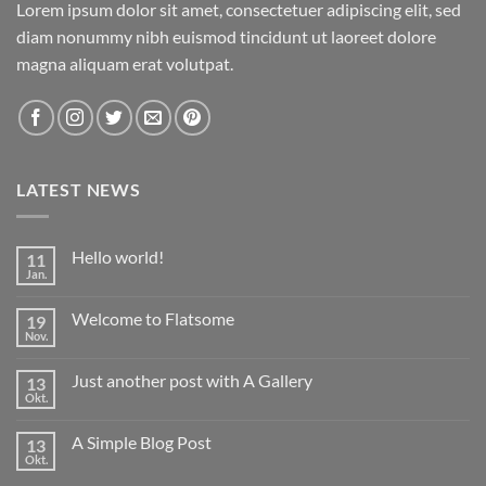
Lorem ipsum dolor sit amet, consectetuer adipiscing elit, sed
diam nonummy nibh euismod tincidunt ut laoreet dolore
magna aliquam erat volutpat.
LATEST NEWS
Hello world!
11
Jan.
Keine
Kommentare
zu
Welcome to Flatsome
19
Hello
world!
Nov.
Keine
Kommentare
zu
Just another post with A Gallery
13
Welcome
to
Okt.
Keine
Flatsome
Kommentare
zu
A Simple Blog Post
13
Just
another
Okt.
Keine
post
Kommentare