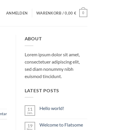
0
ANMELDEN
WARENKORB /
0,00
€
ABOUT
Lorem ipsum dolor sit amet,
consectetuer adipiscing elit,
sed diam nonummy nibh
euismod tincidunt.
LATEST POSTS
Hello world!
11
Jan.
ntar
Keine
Kommentare
zu
Welcome to Flatsome
19
Hello
world!
Nov.