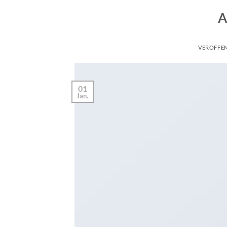
A
VERÖFFE
01
Jan.