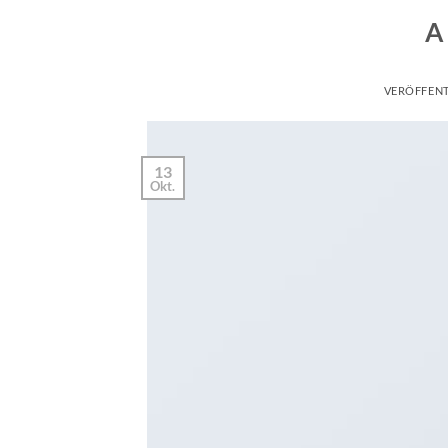
A
VERÖFFEN
13
Okt.