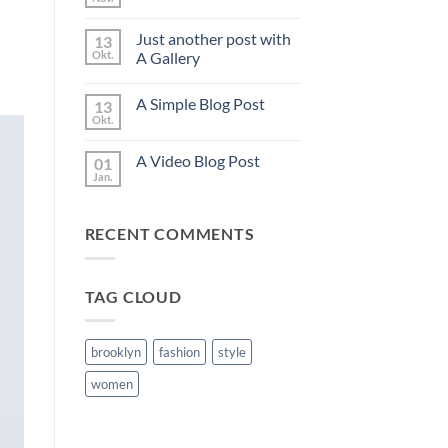
Keine
Kommentare
zu
Just another post with
13
Welcome
to
Okt.
A Gallery
Flatsome
Keine
Kommentare
A Simple Blog Post
13
zu
Just
Okt.
Keine
another
Kommentare
post
zu
with
A Video Blog Post
01
A
A
Simple
Jan.
Gallery
Keine
Blog
Kommentare
Post
zu
A
RECENT COMMENTS
Video
Blog
Post
TAG CLOUD
brooklyn
fashion
style
women